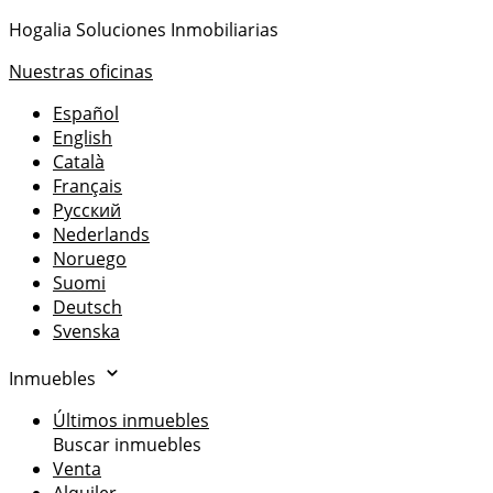
Hogalia Soluciones Inmobiliarias
Nuestras oficinas
Español
English
Català
Français
Русский
Nederlands
Noruego
Suomi
Deutsch
Svenska
Inmuebles
Últimos inmuebles
Buscar inmuebles
Venta