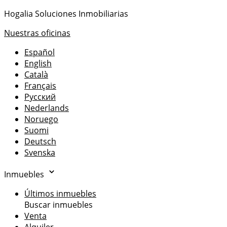
Hogalia Soluciones Inmobiliarias
Nuestras oficinas
Español
English
Català
Français
Русский
Nederlands
Noruego
Suomi
Deutsch
Svenska
Inmuebles
Últimos inmuebles
Buscar inmuebles
Venta