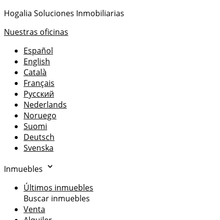
Hogalia Soluciones Inmobiliarias
Nuestras oficinas
Español
English
Català
Français
Русский
Nederlands
Noruego
Suomi
Deutsch
Svenska
Inmuebles
Últimos inmuebles
Buscar inmuebles
Venta