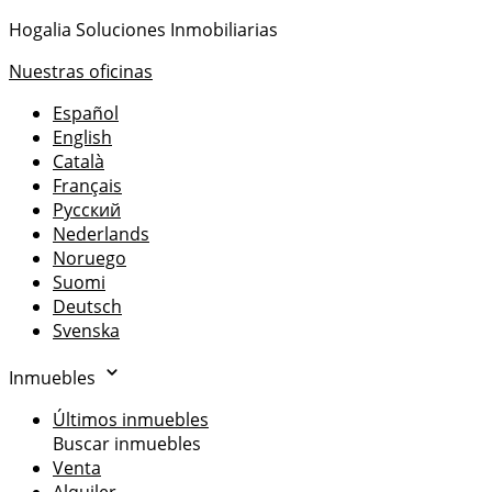
Hogalia Soluciones Inmobiliarias
Nuestras oficinas
Español
English
Català
Français
Русский
Nederlands
Noruego
Suomi
Deutsch
Svenska
Inmuebles
Últimos inmuebles
Buscar inmuebles
Venta